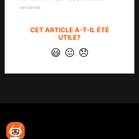
semaines
CET ARTICLE A-T-IL ÉTÉ
UTILE?
😃
😐
😞